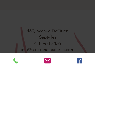
469, avenue DeQuen
Sept-Îles
418 968-2436
info@soutienalasource.com
gestion@soutienalasource.com
CONTACTEZ-NOUS
Adresse courriel
Objet
Votre message