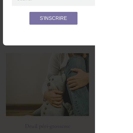
S'INSCRIRE
Accompagnement à l'interruption
de grossesse
Deuil péri-grossesse