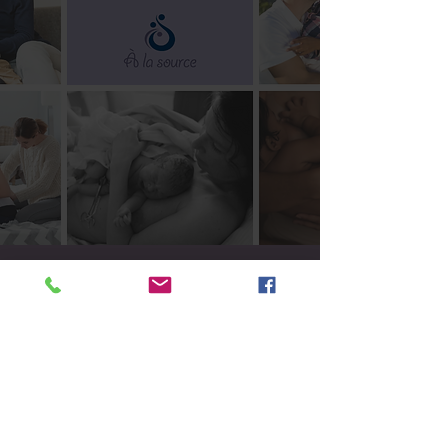
469, avenue DeQuen
Sept-Îles
418 968-2436