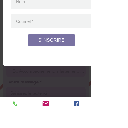
Nom
418 968-2436
info@soutienalasource.com
gestion@soutienalasource.com
Courriel
*
CONTACTEZ-NOUS
Adresse courriel
S'INSCRIRE
Objet
Votre message
Envoyer