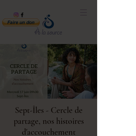
Sept-Îles - Cercle de
partage, nos histoires
d'accouchement