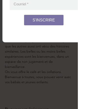
Courriel
*
À propos de l'événement
S'INSCRIRE
On se retrouve pour un cercle autour de 
nos histoires d'accouchement. Car bien 
souvent en discuter nous permet de mieux 
vivre la réalité, on peut se rendre compte 
que les autres aussi ont vécu des histoires 
similaires. Les belles ou les moins belles 
expériences sont les bienvenues, dans un 
espace de non jugement et de 
bienveillance. 
On vous offre le café et les collations. 
Bienvenue à toutes, vous pouvez venir avec 
vos bébés et jeunes enfants. 