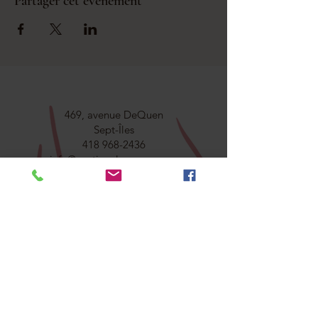
Partager cet événement
469, avenue DeQuen
Sept-Îles
418 968-2436
info@soutienalasource.com
gestion@soutienalasource.com
CONTACTEZ-NOUS
Adresse courriel
Objet