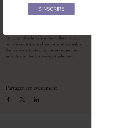
On se retrouve pour un atelier 
sein'pathique pour discuter du retour de la 
S'INSCRIRE
fertilité et de l'allaitement. Quelles sont les 
conditions qui permettent à l'allaitement 
de bloquer l'ovulation? On va écouter vos 
partages et vos doutes sur ces questions. 
On vous offre le café et les collations pour 
rendre cet espace chaleureux et agréable. 
Bienvenue à toutes, les bébés et jeunes 
enfants sont les bienvenus également. 
Partager cet événement