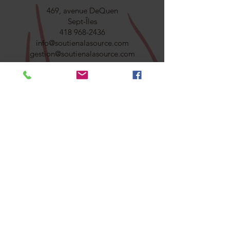
469, avenue DeQuen
Sept-Îles
418 968-2436
info@soutienalasource.com
gestion@soutienalasource.com
CONTACTEZ-NOUS
Adresse courriel
Objet
Votre message
Envoyer