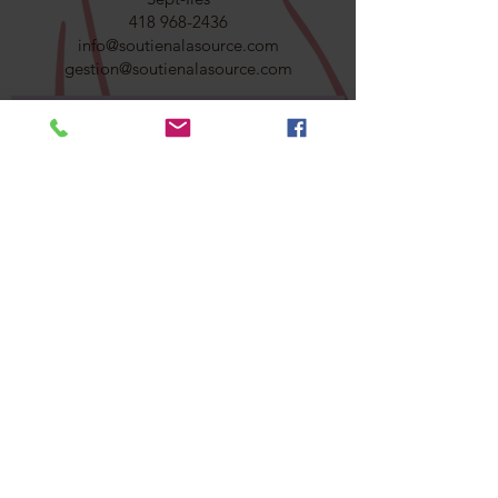
418 968-2436
info@soutienalasource.com
gestion@soutienalasource.com
CONTACTEZ-NOUS
Adresse courriel
Objet
Votre message
Envoyer