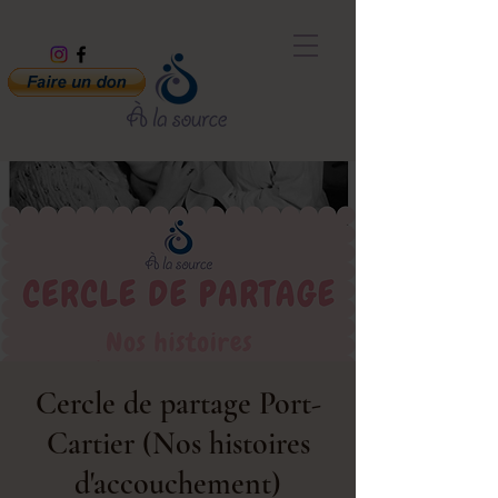
Cercle de partage Port-
Cartier (Nos histoires
d'accouchement)