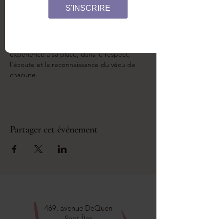
S'INSCRIRE
Cet atelier offre un espace sécuritaire et 
bienveillant pour partager, déposer et 
revisiter nos histoires d'accouchement. 
Qu'elles soient douces ou difficiles, chaque 
expérience a sa place, dans le respect, 
l'écoute et la reconnaissance du vécu de 
chacune.
Partager cet événement
469, avenue DeQuen
Sept-Îles