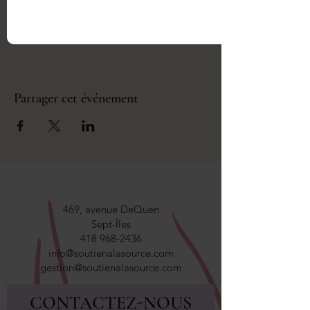
l'impact de l'allaitement sur la vie de 
couple.
Partager cet événement
469, avenue DeQuen
Sept-Îles
418 968-2436
info@soutienalasource.com
gestion@soutienalasource.com
CONTACTEZ-NOUS