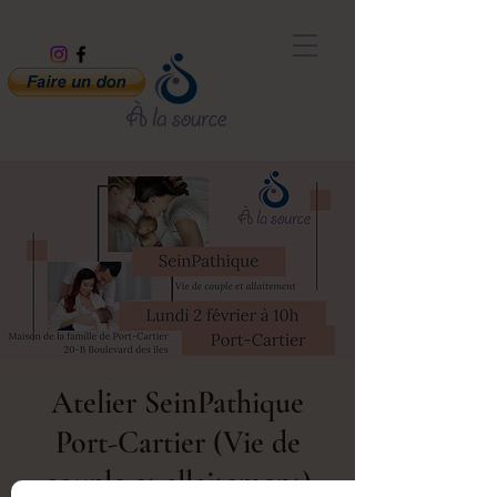
Atelier SeinPathique
Port-Cartier (Vie de
couple et allaitement)